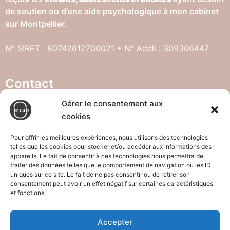
de soutien ou d’une aide psychologique à mon cabinet
sur Montpellier.
N° SIRET : 80742612700021 • N° Adeli : 309306447
Contact
Gérer le consentement aux
cookies
121 rue d’athènes, 34000 Montpellier
07.83.35.21.35
Pour offrir les meilleures expériences, nous utilisons des technologies
telles que les cookies pour stocker et/ou accéder aux informations des
appareils. Le fait de consentir à ces technologies nous permettra de
traiter des données telles que le comportement de navigation ou les ID
uniques sur ce site. Le fait de ne pas consentir ou de retirer son
consentement peut avoir un effet négatif sur certaines caractéristiques
et fonctions.
Accepter