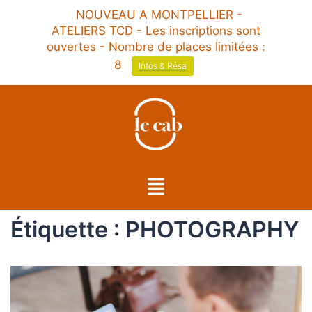
NOUVEAU A MONTPELLIER -
ATELIERS TCD - Les inscriptions sont
ouvertes - Nombre de places limitées :
8
Infos & Résa
Étiquette :
PHOTOGRAPHY