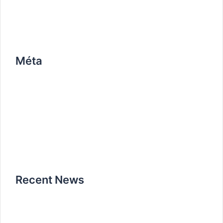
work
Méta
Connexion
Flux des publications
Flux des commentaires
Site de WordPress-FR
Recent News
Bonjour tout le monde !
12 avril 2020
How it all began
25 octobre 2019