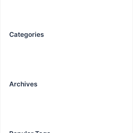
Don’t miss our next event
25 octobre 2019
Categories
Non classé
work
Archives
avril 2020
octobre 2019