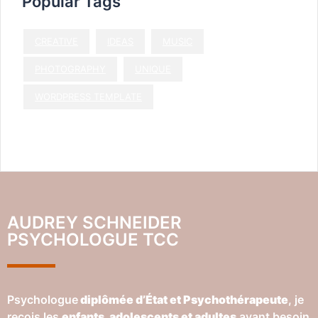
Popular Tags
CREATIVE
IDEAS
MUSIC
PHOTOGRAPHY
UNIQUE
WORDPRESS TEMPLATE
AUDREY SCHNEIDER
PSYCHOLOGUE TCC
Psychologue
diplômée d’État et Psychothérapeute
, je
reçois les
enfants, adolescents et adultes
ayant besoin