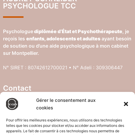
PSYCHOLOGUE TCC
Psychologue
diplômée d’État et Psychothérapeute
, je
reçois les
enfants, adolescents et adultes
ayant besoin
de soutien ou d’une aide psychologique à mon cabinet
sur Montpellier.
N° SIRET : 80742612700021 • N° Adeli : 309306447
Contact
Gérer le consentement aux
cookies
121 rue d’athènes, 34000 Montpellier
07.83.35.21.35
Pour offrir les meilleures expériences, nous utilisons des technologies
telles que les cookies pour stocker et/ou accéder aux informations des
appareils. Le fait de consentir à ces technologies nous permettra de