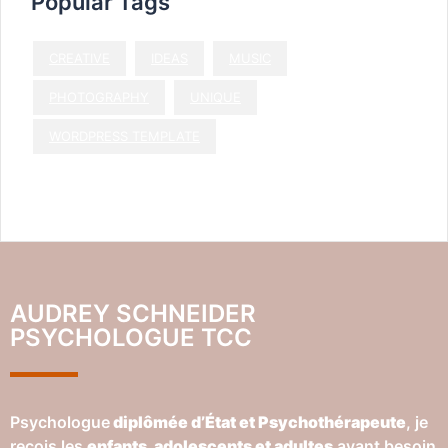
Popular Tags
CREATIVE
IDEAS
MUSIC
PHOTOGRAPHY
UNIQUE
WORDPRESS TEMPLATE
AUDREY SCHNEIDER
PSYCHOLOGUE TCC
Psychologue
diplômée d’État et Psychothérapeute
, je
reçois les
enfants, adolescents et adultes
ayant besoin