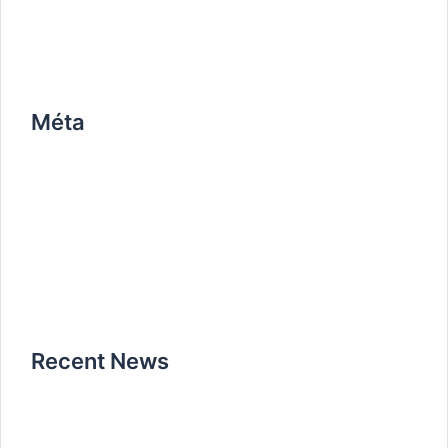
work
Méta
Connexion
Flux des publications
Flux des commentaires
Site de WordPress-FR
Recent News
Bonjour tout le monde !
12 avril 2020
How it all began
25 octobre 2019