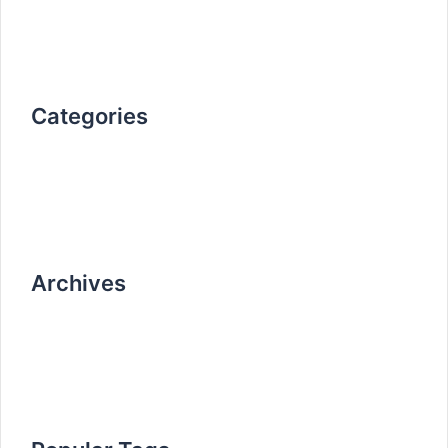
Don’t miss our next event
25 octobre 2019
Categories
Non classé
work
Archives
avril 2020
octobre 2019