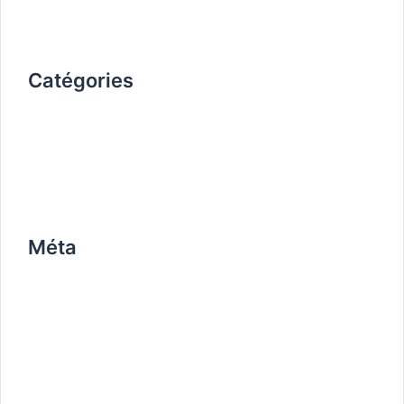
octobre 2019
Catégories
Non classé
work
Méta
Connexion
Flux des publications
Flux des commentaires
Site de WordPress-FR