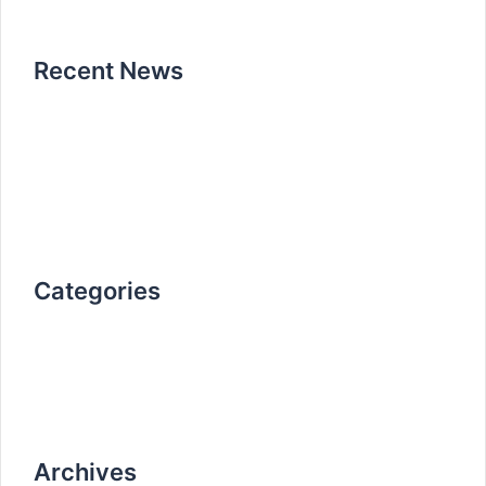
Recent News
Bonjour tout le monde !
12 avril 2020
How it all began
25 octobre 2019
Don’t miss our next event
25 octobre 2019
Categories
Non classé
work
Archives