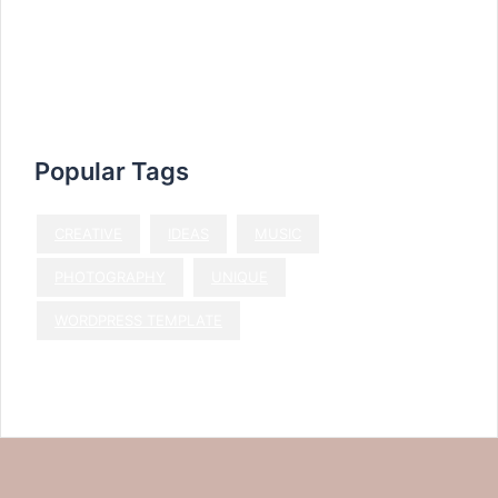
avril 2020
octobre 2019
Popular Tags
CREATIVE
IDEAS
MUSIC
PHOTOGRAPHY
UNIQUE
WORDPRESS TEMPLATE