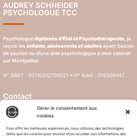
AUDREY SCHNEIDER
PSYCHOLOGUE TCC
Psychologue
diplômée d’État et Psychothérapeute
, je
reçois les
enfants, adolescents et adultes
ayant besoin
de soutien ou d’une aide psychologique à mon cabinet
sur Montpellier.
N° SIRET : 80742612700021 • N° Adeli : 309306447
Contact
Gérer le consentement aux
cookies
121 rue d’athènes, 34000 Montpellier
07.83.35.21.35
Pour offrir les meilleures expériences, nous utilisons des technologies
telles que les cookies pour stocker et/ou accéder aux informations des