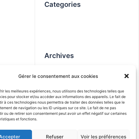
Categories
Non classé
work
Archives
avril 2020
Gérer le consentement aux cookies
octobre 2019
frir les meilleures expériences, nous utilisons des technologies telles que
kies pour stocker et/ou accéder aux informations des appareils. Le fait de
ir à ces technologies nous permettra de traiter des données telles que le
Popular Tags
ement de navigation ou les ID uniques sur ce site. Le fait de ne pas
ir ou de retirer son consentement peut avoir un effet négatif sur certaines
ristiques et fonctions.
CREATIVE
IDEAS
MUSIC
Accepter
Refuser
Voir les préférences
PHOTOGRAPHY
UNIQUE