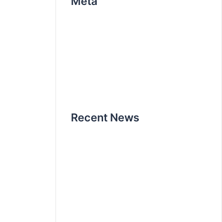
Méta
Connexion
Flux des publications
Flux des commentaires
Site de WordPress-FR
Recent News
Bonjour tout le monde !
12 avril 2020
How it all began
25 octobre 2019
Don’t miss our next event
25 octobre
2019