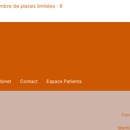
re de places limitées : 8
binet
Contact
Espace Patients
Con
Ment