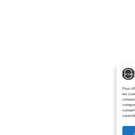
Pour of
les coo
consent
comport
consent
caracté